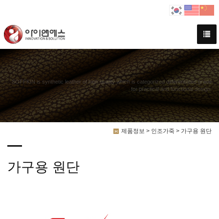
SOFFKIN is synthetic leather of high quality which is categorized differentiated grade
for practical and functional design.
제품정보 > 인조가죽 > 가구용 원단
가구용 원단