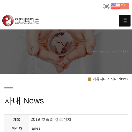
Updated news of I&S Co., Ltd
커뮤니티 > 사내 News
사내 News
2019 호죽리 경로잔치
제목
ianes
작성자