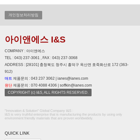
개인정보처리방침
아이앤에스 I&S
COMPANY : 아이앤에스
TEL : 043) 237-3061 , FAX : 043) 237-3068
ADDRESS : [28101] 충청북도 청주시 흥덕구 옥산면 호죽화산로 172 (363-
912)
매트
제품문의 : 043 237 3062 | ianes@ianes.com
원단
제품문의 : 070 4088 4306 | soffkin@ianes.com
COPYRIGHT (c) I&S, ALL RIGHTS RESERVED.
"Innovation & Solution" Global Company I&S :
I&S is very truthful enterprise that is manufacturing the products by using only
environment friendly materials that are proven worldwidely.
QUICK LINK