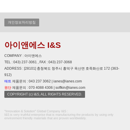
개인정보처리방침
아이앤에스 I&S
COMPANY : 아이앤에스
TEL : 043) 237-3061 , FAX : 043) 237-3068
ADDRESS : [28101] 충청북도 청주시 흥덕구 옥산면 호죽화산로 172 (363-
912)
매트
제품문의 : 043 237 3062 | ianes@ianes.com
원단
제품문의 : 070 4088 4306 | soffkin@ianes.com
COPYRIGHT (c) I&S, ALL RIGHTS RESERVED.
"Innovation & Solution" Global Company I&S :
I&S is very truthful enterprise that is manufacturing the products by using only
environment friendly materials that are proven worldwidely.