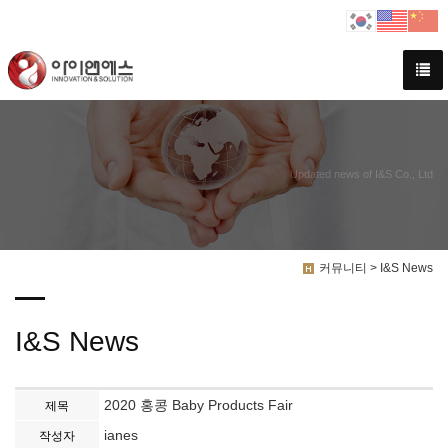
Updated news of I&S Co., Ltd
커뮤니티 > I&S News
I&S News
2020 홍콩 Baby Products Fair
제목
ianes
작성자